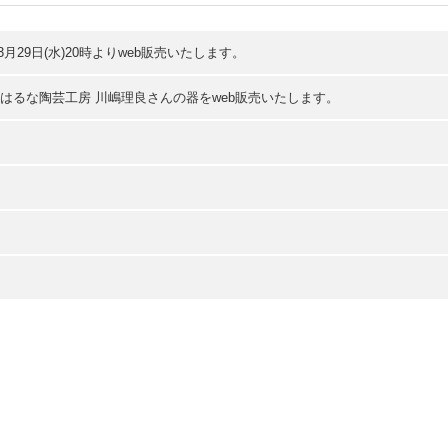
29日(水)20時よりweb販売いたします。
んとはるな陶芸工房 川嶋理良さんの器をweb販売いたします。