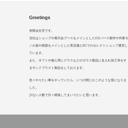
Greetings
有限会社空です。
当社はショップや展示会ブースをメインとしたCGパース製作や作家
ノの器や雑貨をメインとした実店舗とECでのセレクトショップ運営し
ています。
また、ギフトや個人用にグラスなどのガラス製品に名入れ加工等をす
るサンドブラスト製品をしております。
色々やりたい事をやっていたら、いつの間にかこのような形になりま
した。
少ない人数で日々精進してまいりたいと思います。