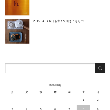
2015.04.14今日も寒くて引きこもり中
2026年8月
月
火
水
木
金
土
日
1
2
3
4
5
6
7
8
9