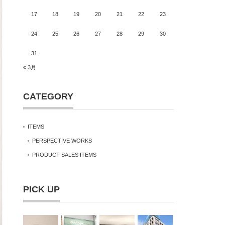
17
18
19
20
21
22
23
24
25
26
27
28
29
30
31
« 3月
CATEGORY
ITEMS
PERSPECTIVE WORKS
PRODUCT SALES ITEMS
PICK UP