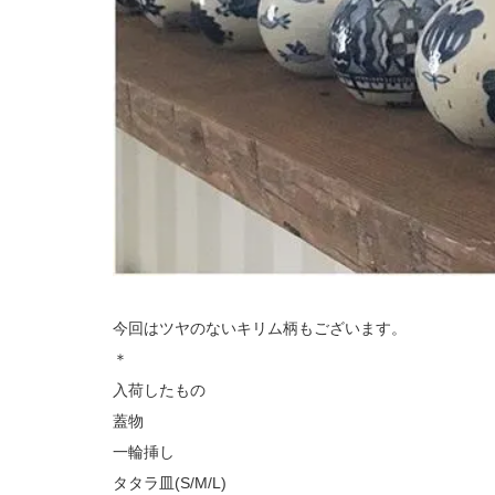
今回はツヤのないキリム柄もございます。
＊
入荷したもの
蓋物
一輪挿し
タタラ皿(S/M/L)