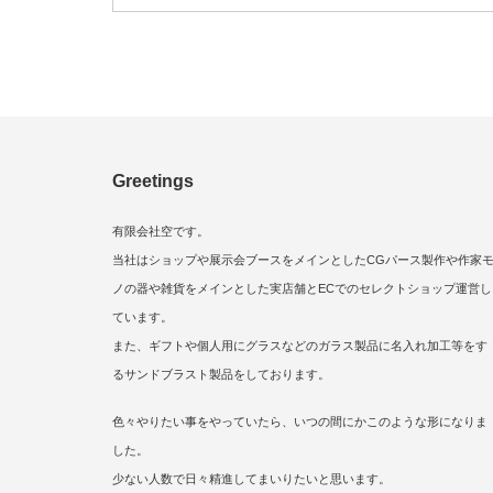
Greetings
有限会社空です。
当社はショップや展示会ブースをメインとしたCGパース製作や作家
ノの器や雑貨をメインとした実店舗とECでのセレクトショップ運営し
ています。
また、ギフトや個人用にグラスなどのガラス製品に名入れ加工等をす
るサンドブラスト製品をしております。
色々やりたい事をやっていたら、いつの間にかこのような形になりま
した。
少ない人数で日々精進してまいりたいと思います。