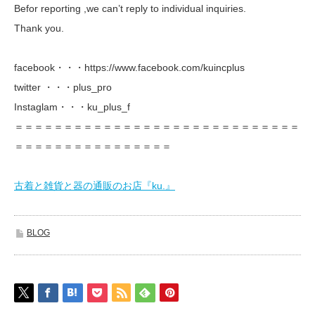
Befor reporting ,we can’t reply to individual inquiries.
Thank you.
facebook・・・https://www.facebook.com/kuincplus
twitter ・・・plus_pro
Instaglam・・・ku_plus_f
＝＝＝＝＝＝＝＝＝＝＝＝＝＝＝＝＝＝＝＝＝＝＝＝＝＝＝＝＝
＝＝＝＝＝＝＝＝＝＝＝＝＝＝＝＝
古着と雑貨と器の通販のお店『ku.』
BLOG