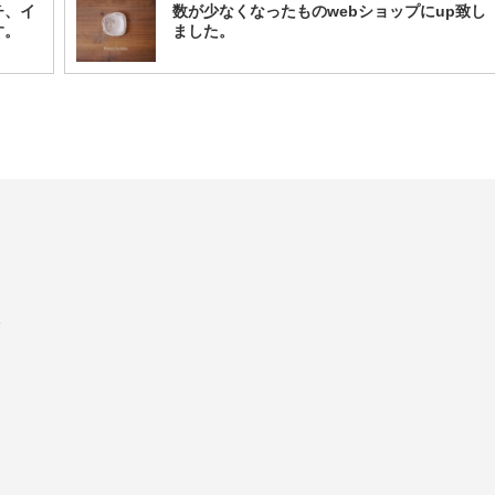
チ、イ
数が少なくなったものwebショップにup致し
す。
ました。
モ