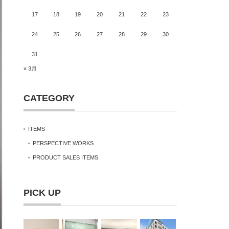
17
18
19
20
21
22
23
24
25
26
27
28
29
30
31
« 3月
CATEGORY
ITEMS
PERSPECTIVE WORKS
PRODUCT SALES ITEMS
PICK UP