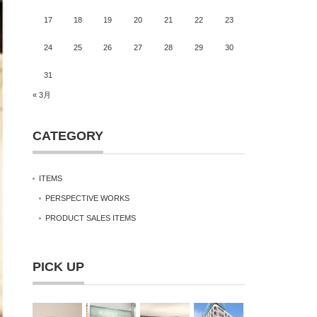
17
18
19
20
21
22
23
24
25
26
27
28
29
30
31
« 3月
CATEGORY
ITEMS
PERSPECTIVE WORKS
PRODUCT SALES ITEMS
PICK UP