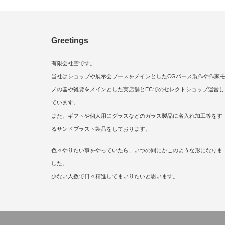
Greetings
有限会社空です。
当社はショップや展示会ブースをメインとしたCGパース製作や作家
ノの器や雑貨をメインとした実店舗とECでのセレクトショップ運営し
ています。
また、ギフトや個人用にグラスなどのガラス製品に名入れ加工等をす
るサンドブラスト製品をしております。
色々やりたい事をやっていたら、いつの間にかこのような形になりま
した。
少ない人数で日々精進してまいりたいと思います。