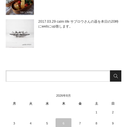
2017.03.29 calm life サブロウさんの器を本日の20時
にwebにup致します。
2026年8月
月
火
水
木
金
土
日
1
2
3
4
5
6
7
8
9