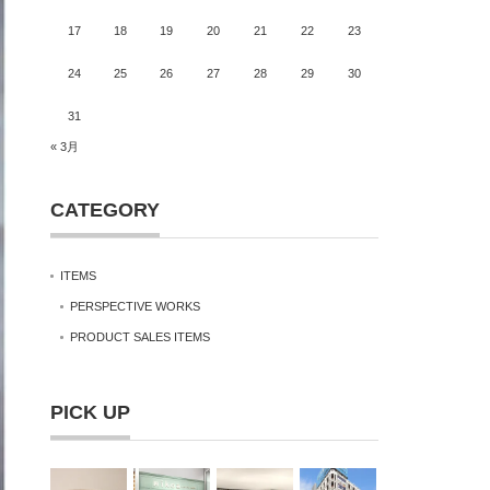
17
18
19
20
21
22
23
24
25
26
27
28
29
30
31
« 3月
CATEGORY
ITEMS
PERSPECTIVE WORKS
PRODUCT SALES ITEMS
PICK UP