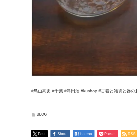
#鳥山高史 #千葉 #津田沼 #kushop #古着と雑貨と器
BLOG
Post
Share
Hatena
Pocket
RSS