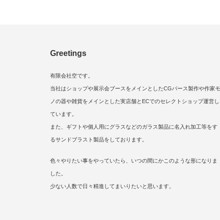
Greetings
有限会社空です。
当社はショップや展示会ブースをメインとしたCGパース製作や作家
ノの器や雑貨をメインとした実店舗とECでのセレクトショップ運営し
ています。
また、ギフトや個人用にグラスなどのガラス製品に名入れ加工等をす
るサンドブラスト製品をしております。
色々やりたい事をやっていたら、いつの間にかこのような形になりま
した。
少ない人数で日々精進してまいりたいと思います。