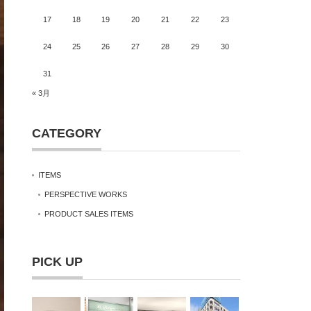
17
18
19
20
21
22
23
24
25
26
27
28
29
30
31
« 3月
CATEGORY
ITEMS
PERSPECTIVE WORKS
PRODUCT SALES ITEMS
PICK UP